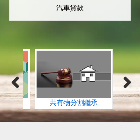
汽車貸款
Previous
Next
土
胎二胎
共有物分割繼承