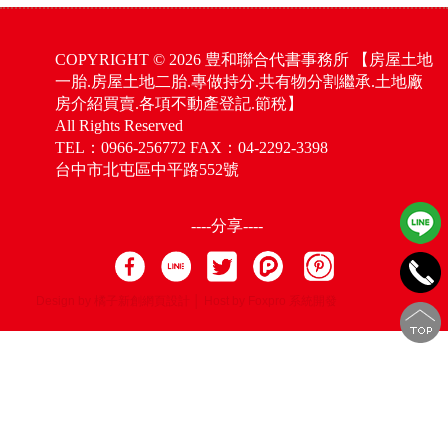
COPYRIGHT © 2026 豊和聯合代書事務所 【房屋土地
一胎.房屋土地二胎.專做持分.共有物分割繼承.土地廠
房介紹買賣.各項不動產登記.節稅】
All Rights Reserved
TEL：0966-256772 FAX：04-2292-3398
台中市北屯區中平路552號
----分享----
Design by 橘子新創網頁設計
│
Host by Foxpro 系統開發